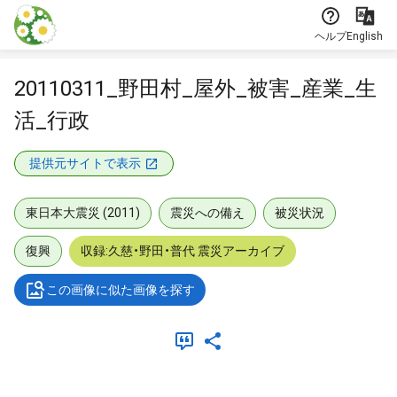
本文に飛ぶ
ヘルプ
English
20110311_野田村_屋外_被害_産業_生
活_行政
提供元サイトで表示
東日本大震災 (2011)
震災への備え
被災状況
復興
収録:久慈・野田・普代 震災アーカイブ
この画像に似た画像を探す