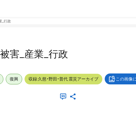
産業_行政
外_被害_産業_行政
復興
収録:久慈・野田・普代 震災アーカイブ
この画像