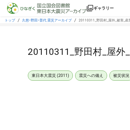
本文に飛ぶ
ギャラリー
トップ
久慈・野田・普代 震災アーカイブ
20110311_野田村_屋外_被害_
20110311_野田村_屋
東日本大震災 (2011)
震災への備え
被災状況
メタデータ