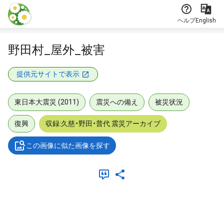
本文に飛ぶ
ヘルプ
English
野田村_屋外_被害
提供元サイトで表示
東日本大震災 (2011)
震災への備え
被災状況
復興
収録:久慈・野田・普代 震災アーカイブ
この画像に似た画像を探す
メタデータ