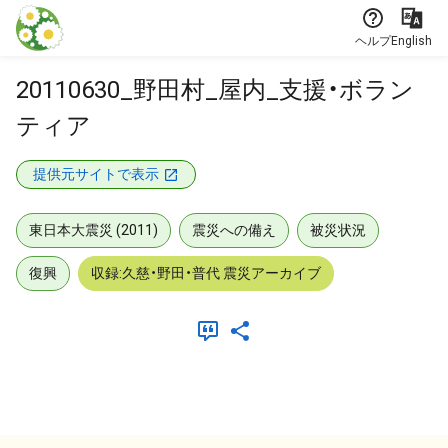
本文に飛ぶ
ヘルプ
English
20110630_野田村_屋内_支援・ボラン
ティア
提供元サイトで表示
東日本大震災 (2011)
震災への備え
被災状況
復興
収録:久慈・野田・普代 震災アーカイブ
メタデータ