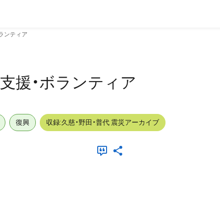
・ボランティア
屋内_支援・ボランティア
復興
収録:久慈・野田・普代 震災アーカイブ