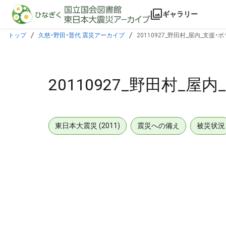
本文に飛ぶ
ギャラリー
トップ
久慈・野田・普代 震災アーカイブ
20110927_野田村_屋内_支援
20110927_野田村_
東日本大震災 (2011)
震災への備え
被災状況
メタデータ