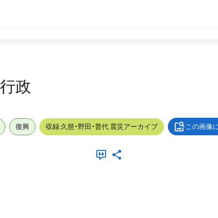
_行政
復興
収録:久慈・野田・普代 震災アーカイブ
この画像