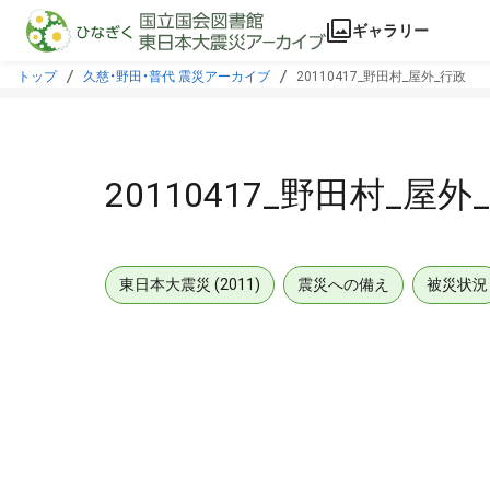
本文に飛ぶ
ギャラリー
トップ
久慈・野田・普代 震災アーカイブ
20110417_野田村_屋外_行政
20110417_野田村_屋外
東日本大震災 (2011)
震災への備え
被災状況
メタデータ