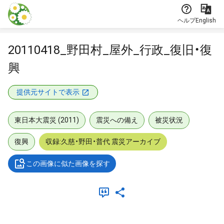
本文に飛ぶ
ヘルプ
English
20110418_野田村_屋外_行政_復旧・復
興
提供元サイトで表示
東日本大震災 (2011)
震災への備え
被災状況
復興
収録:久慈・野田・普代 震災アーカイブ
この画像に似た画像を探す