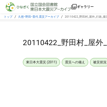
本文に飛ぶ
ギャラリー
トップ
久慈・野田・普代 震災アーカイブ
20110422_野田村_屋外_行政_
20110422_野田村_屋
東日本大震災 (2011)
震災への備え
被災状況
メタデータ