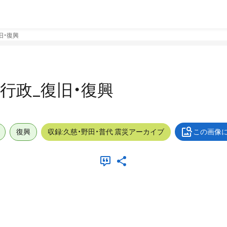
復旧・復興
外_行政_復旧・復興
復興
収録:久慈・野田・普代 震災アーカイブ
この画像