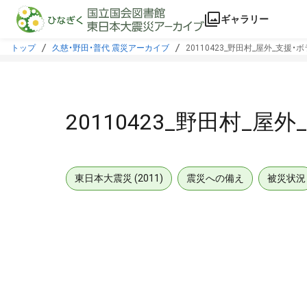
本文に飛ぶ
ギャラリー
トップ
久慈・野田・普代 震災アーカイブ
20110423_野田村_屋外_支援
20110423_野田村_
東日本大震災 (2011)
震災への備え
被災状況
メタデータ