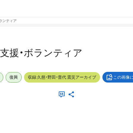
・ボランティア
屋外_支援・ボランティア
復興
収録:久慈・野田・普代 震災アーカイブ
この画像