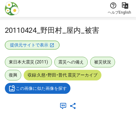
本文に飛ぶ
ヘルプ
English
20110424_野田村_屋内_被害
提供元サイトで表示
東日本大震災 (2011)
震災への備え
被災状況
復興
収録:久慈・野田・普代 震災アーカイブ
この画像に似た画像を探す
メタデータ