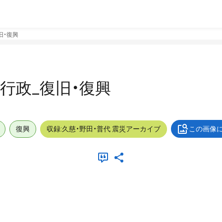
復旧・復興
外_行政_復旧・復興
復興
収録:久慈・野田・普代 震災アーカイブ
この画像