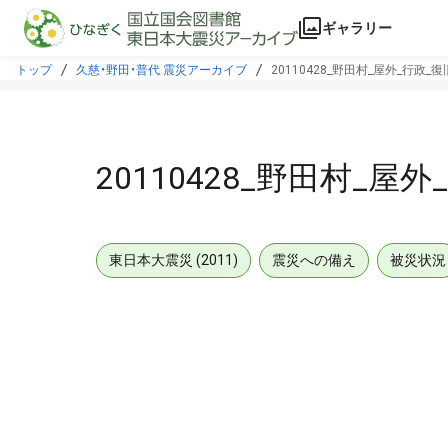
本文に飛ぶ
ギャラリー
トップ
久慈・野田・普代 震災アーカイブ
20110428_野田村_屋外_行政_
20110428_野田村_屋
東日本大震災 (2011)
震災への備え
被災状況
メタデータ