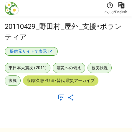
本文に飛ぶ
ヘルプ
English
20110429_野田村_屋外_支援・ボラン
ティア
提供元サイトで表示
東日本大震災 (2011)
震災への備え
被災状況
復興
収録:久慈・野田・普代 震災アーカイブ
メタデータ