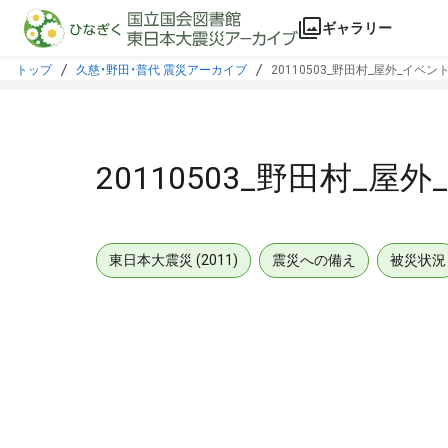
本文に飛ぶ
ギャラリー
トップ
久慈・野田・普代 震災アーカイブ
20110503_野田村_屋外_イベン
20110503_野田村_屋
東日本大震災 (2011)
震災への備え
被災状況
メタデータ