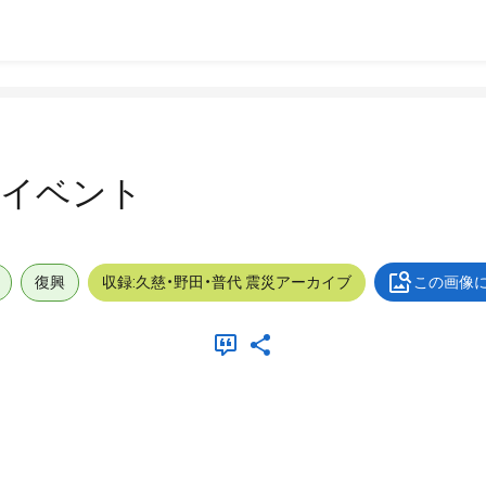
ト
外_イベント
復興
収録:久慈・野田・普代 震災アーカイブ
この画像