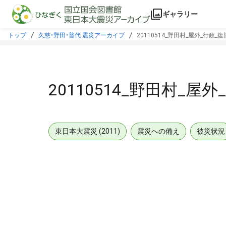
本文に飛ぶ
ギャラリー
トップ
久慈・野田・普代 震災アーカイブ
20110514_野田村_屋外_行政_
20110514_野田村_屋
東日本大震災 (2011)
震災への備え
被災状況
メタデータ