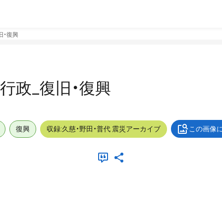
復旧・復興
外_行政_復旧・復興
復興
収録:久慈・野田・普代 震災アーカイブ
この画像