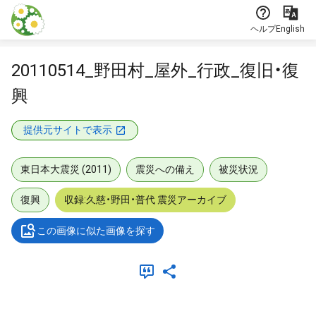
本文に飛ぶ
ヘルプ
English
20110514_野田村_屋外_行政_復旧・復
興
提供元サイトで表示
東日本大震災 (2011)
震災への備え
被災状況
復興
収録:久慈・野田・普代 震災アーカイブ
この画像に似た画像を探す