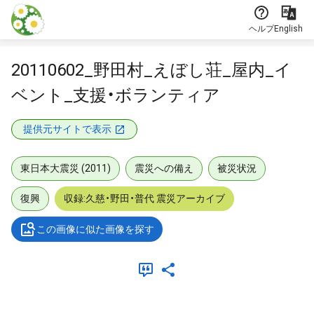
本文に飛ぶ
ヘルプ
English
20110602_野田村_えぼし荘_屋内_イ
ベント_支援・ボランティア
提供元サイトで表示
東日本大震災 (2011)
震災への備え
被災状況
復興
収録:久慈・野田・普代 震災アーカイブ
この画像に似た画像を探す