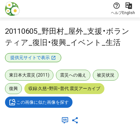
本文に飛ぶ
ヘルプ
English
20110605_野田村_屋外_支援・ボラン
ティア_復旧・復興_イベント_生活
提供元サイトで表示
東日本大震災 (2011)
震災への備え
被災状況
復興
収録:久慈・野田・普代 震災アーカイブ
この画像に似た画像を探す