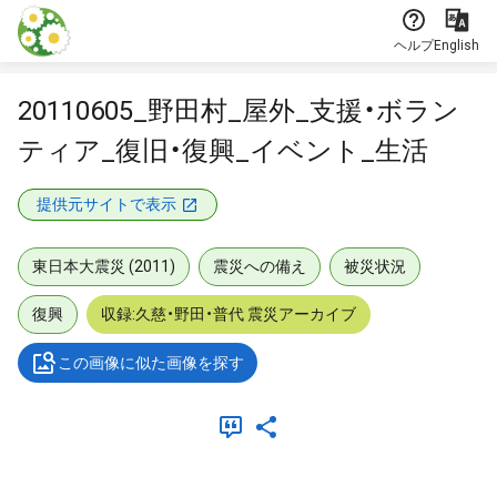
本文に飛ぶ
ヘルプ
English
20110605_野田村_屋外_支援・ボラン
ティア_復旧・復興_イベント_生活
提供元サイトで表示
東日本大震災 (2011)
震災への備え
被災状況
復興
収録:久慈・野田・普代 震災アーカイブ
この画像に似た画像を探す