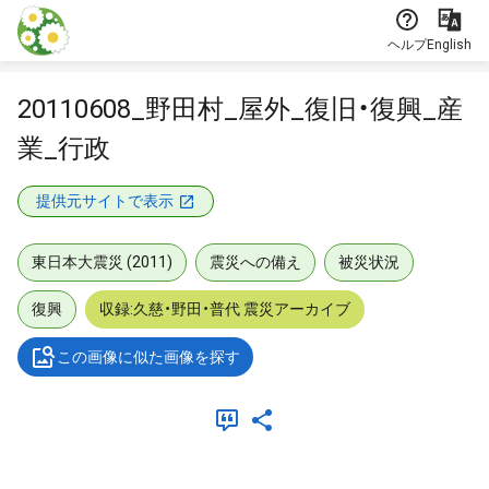
本文に飛ぶ
ヘルプ
English
20110608_野田村_屋外_復旧・復興_産
業_行政
提供元サイトで表示
東日本大震災 (2011)
震災への備え
被災状況
復興
収録:久慈・野田・普代 震災アーカイブ
この画像に似た画像を探す