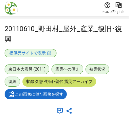
本文に飛ぶ
ヘルプ
English
20110610_野田村_屋外_産業_復旧・復
興
提供元サイトで表示
東日本大震災 (2011)
震災への備え
被災状況
復興
収録:久慈・野田・普代 震災アーカイブ
この画像に似た画像を探す