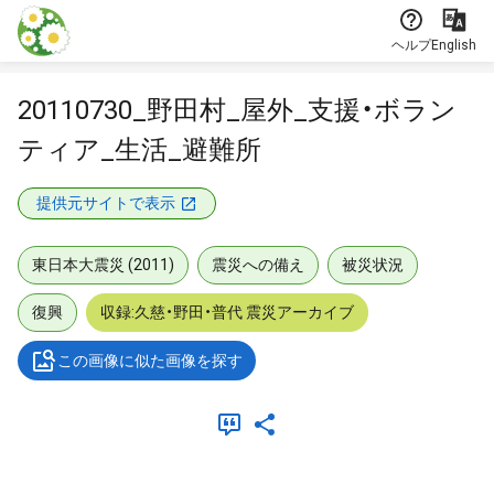
本文に飛ぶ
ヘルプ
English
20110730_野田村_屋外_支援・ボラン
ティア_生活_避難所
提供元サイトで表示
東日本大震災 (2011)
震災への備え
被災状況
復興
収録:久慈・野田・普代 震災アーカイブ
この画像に似た画像を探す