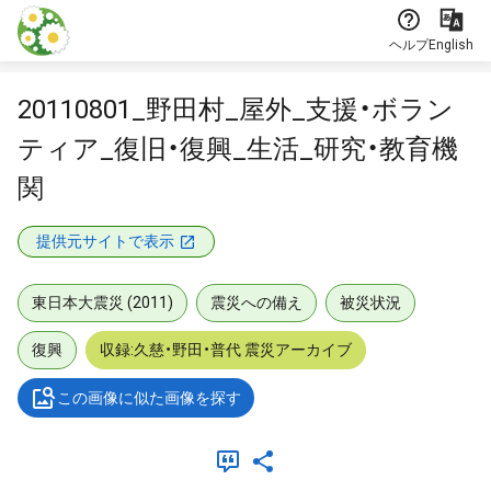
本文に飛ぶ
ヘルプ
English
20110801_野田村_屋外_支援・ボラン
ティア_復旧・復興_生活_研究・教育機
関
提供元サイトで表示
東日本大震災 (2011)
震災への備え
被災状況
復興
収録:久慈・野田・普代 震災アーカイブ
この画像に似た画像を探す