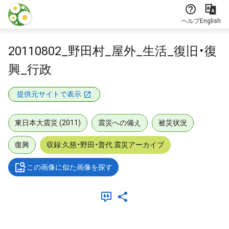
本文に飛ぶ
ヘルプ
English
20110802_野田村_屋外_生活_復旧・復
興_行政
提供元サイトで表示
東日本大震災 (2011)
震災への備え
被災状況
復興
収録:久慈・野田・普代 震災アーカイブ
この画像に似た画像を探す