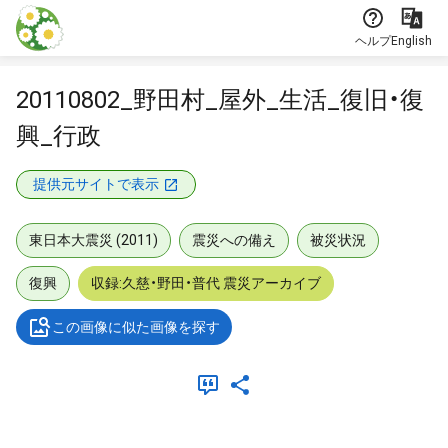
本文に飛ぶ
ヘルプ
English
20110802_野田村_屋外_生活_復旧・復
興_行政
提供元サイトで表示
東日本大震災 (2011)
震災への備え
被災状況
復興
収録:久慈・野田・普代 震災アーカイブ
この画像に似た画像を探す