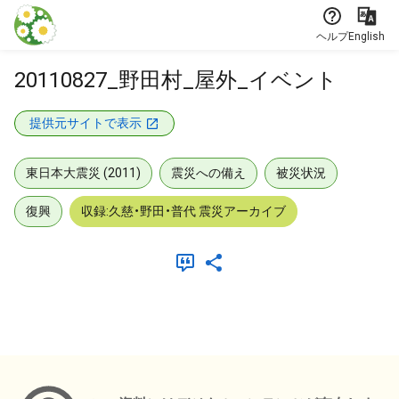
本文に飛ぶ
ヘルプ
English
20110827_野田村_屋外_イベント
提供元サイトで表示
東日本大震災 (2011)
震災への備え
被災状況
復興
収録:久慈・野田・普代 震災アーカイブ
メタデータ