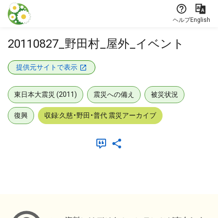
本文に飛ぶ
ヘルプ
English
20110827_野田村_屋外_イベント
提供元サイトで表示
東日本大震災 (2011)
震災への備え
被災状況
復興
収録:久慈・野田・普代 震災アーカイブ
メタデータ