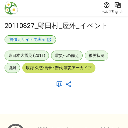
本文に飛ぶ
ヘルプ
English
20110827_野田村_屋外_イベント
提供元サイトで表示
東日本大震災 (2011)
震災への備え
被災状況
復興
収録:久慈・野田・普代 震災アーカイブ
メタデータ