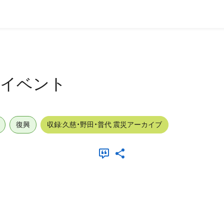
ト
外_イベント
復興
収録:久慈・野田・普代 震災アーカイブ