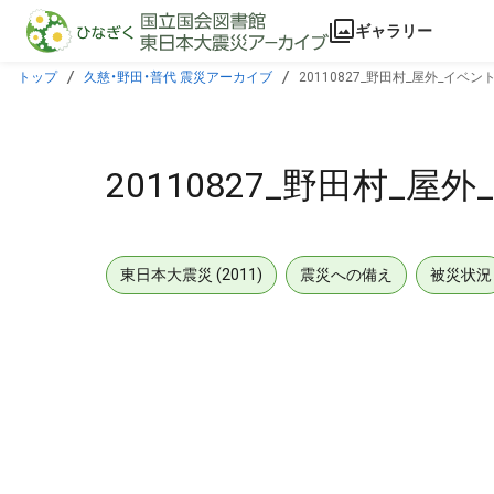
本文に飛ぶ
ギャラリー
トップ
久慈・野田・普代 震災アーカイブ
20110827_野田村_屋外_イベン
20110827_野田村_屋
東日本大震災 (2011)
震災への備え
被災状況
メタデータ