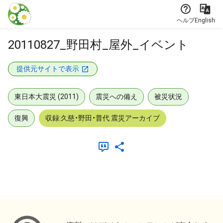
本文に飛ぶ
ヘルプ
English
20110827_野田村_屋外_イベント
提供元サイトで表示
東日本大震災 (2011)
震災への備え
被災状況
復興
収録:久慈・野田・普代 震災アーカイブ
メタデータ