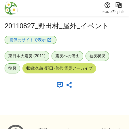
本文に飛ぶ
ヘルプ
English
20110827_野田村_屋外_イベント
提供元サイトで表示
東日本大震災 (2011)
震災への備え
被災状況
復興
収録:久慈・野田・普代 震災アーカイブ
メタデータ