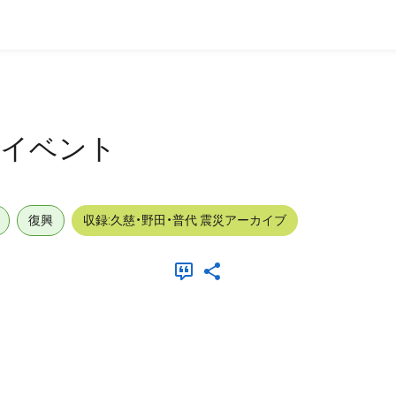
ト
外_イベント
復興
収録:久慈・野田・普代 震災アーカイブ