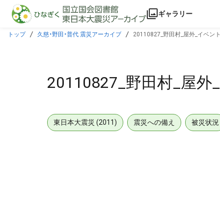
本文に飛ぶ
ギャラリー
トップ
久慈・野田・普代 震災アーカイブ
20110827_野田村_屋外_イベン
20110827_野田村_屋
東日本大震災 (2011)
震災への備え
被災状況
メタデータ