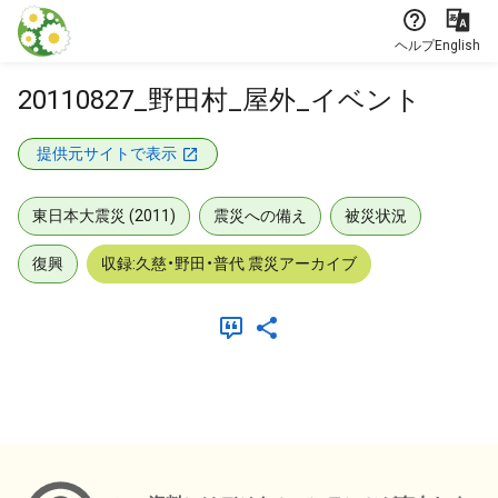
本文に飛ぶ
ヘルプ
English
20110827_野田村_屋外_イベント
提供元サイトで表示
東日本大震災 (2011)
震災への備え
被災状況
復興
収録:久慈・野田・普代 震災アーカイブ
メタデータ