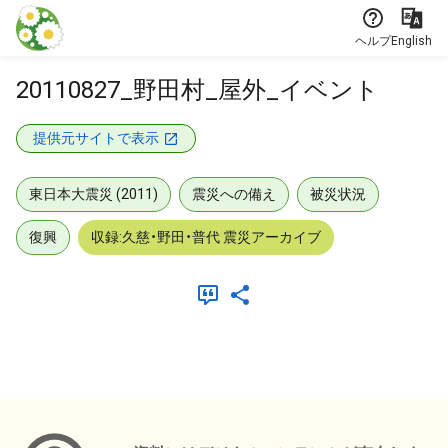
本文に飛ぶ
ヘルプ
English
20110827_野田村_屋外_イベント
提供元サイトで表示
東日本大震災 (2011)
震災への備え
被災状況
復興
収録:久慈・野田・普代 震災アーカイブ
メタデータ