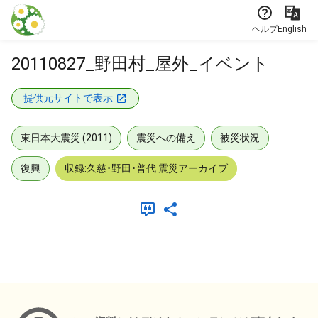
本文に飛ぶ
ヘルプ
English
20110827_野田村_屋外_イベント
提供元サイトで表示
東日本大震災 (2011)
震災への備え
被災状況
復興
収録:久慈・野田・普代 震災アーカイブ
メタデータ