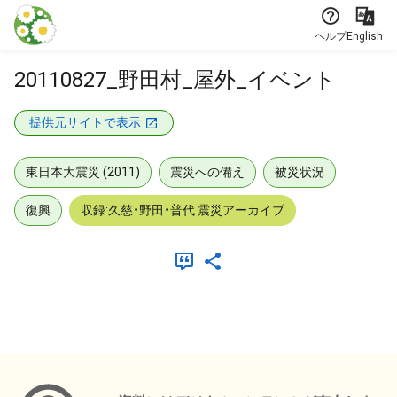
本文に飛ぶ
ヘルプ
English
20110827_野田村_屋外_イベント
提供元サイトで表示
東日本大震災 (2011)
震災への備え
被災状況
復興
収録:久慈・野田・普代 震災アーカイブ
メタデータ