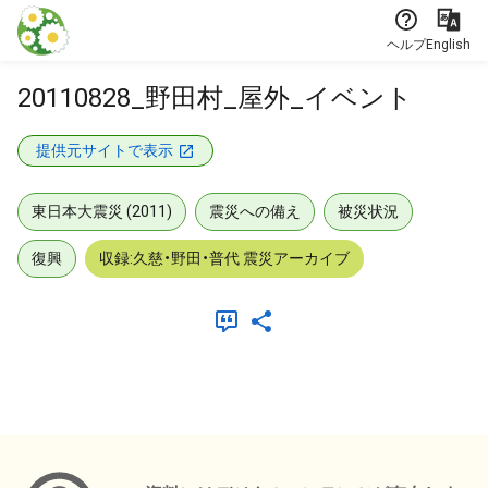
本文に飛ぶ
ヘルプ
English
20110828_野田村_屋外_イベント
提供元サイトで表示
東日本大震災 (2011)
震災への備え
被災状況
復興
収録:久慈・野田・普代 震災アーカイブ
メタデータ