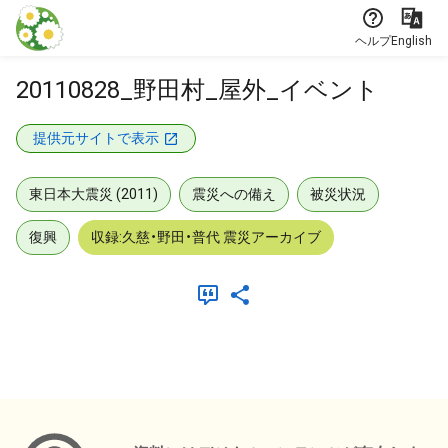
本文に飛ぶ
ヘルプ
English
20110828_野田村_屋外_イベント
提供元サイトで表示
東日本大震災 (2011)
震災への備え
被災状況
復興
収録:久慈・野田・普代 震災アーカイブ
メタデータ