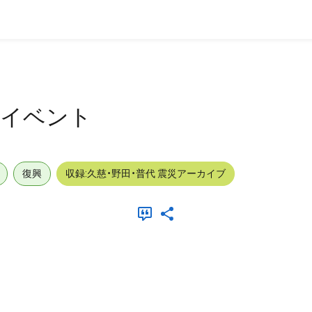
ト
外_イベント
復興
収録:久慈・野田・普代 震災アーカイブ