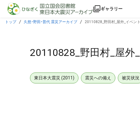
本文に飛ぶ
ギャラリー
トップ
久慈・野田・普代 震災アーカイブ
20110828_野田村_屋外_イベン
20110828_野田村_屋
東日本大震災 (2011)
震災への備え
被災状況
メタデータ