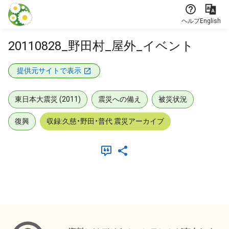
本文に飛ぶ
ヘルプ
English
20110828_野田村_屋外_イベント
提供元サイトで表示
東日本大震災 (2011)
震災への備え
被災状況
復興
収録:久慈・野田・普代 震災アーカイブ
メタデータ