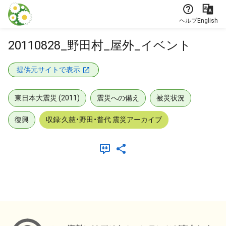
本文に飛ぶ
ヘルプ
English
20110828_野田村_屋外_イベント
提供元サイトで表示
東日本大震災 (2011)
震災への備え
被災状況
復興
収録:久慈・野田・普代 震災アーカイブ
メタデータ