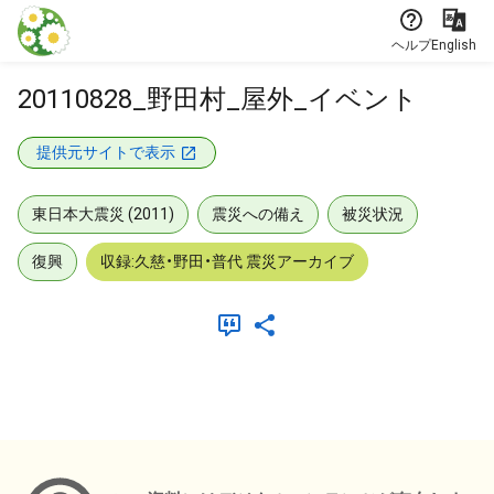
本文に飛ぶ
ヘルプ
English
20110828_野田村_屋外_イベント
提供元サイトで表示
東日本大震災 (2011)
震災への備え
被災状況
復興
収録:久慈・野田・普代 震災アーカイブ
メタデータ