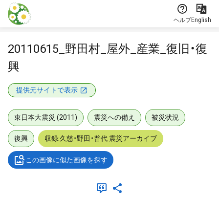
本文に飛ぶ
ヘルプ
English
20110615_野田村_屋外_産業_復旧・復
興
提供元サイトで表示
東日本大震災 (2011)
震災への備え
被災状況
復興
収録:久慈・野田・普代 震災アーカイブ
この画像に似た画像を探す