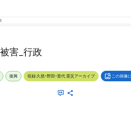
政
外_被害_行政
復興
収録:久慈・野田・普代 震災アーカイブ
この画像