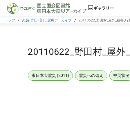
本文に飛ぶ
ギャラリー
トップ
久慈・野田・普代 震災アーカイブ
20110622_野田村_屋外_被害_行
20110622_野田村_屋
東日本大震災 (2011)
震災への備え
被災状況
メタデータ