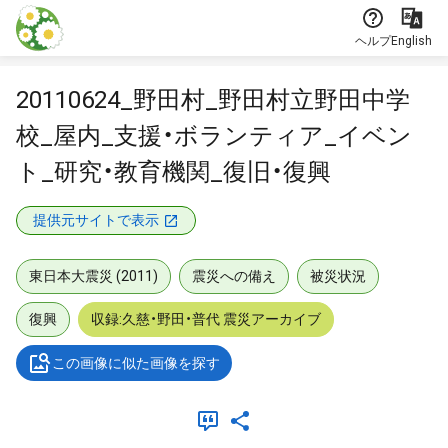
本文に飛ぶ
ヘルプ
English
20110624_野田村_野田村立野田中学
校_屋内_支援・ボランティア_イベン
ト_研究・教育機関_復旧・復興
提供元サイトで表示
東日本大震災 (2011)
震災への備え
被災状況
復興
収録:久慈・野田・普代 震災アーカイブ
この画像に似た画像を探す