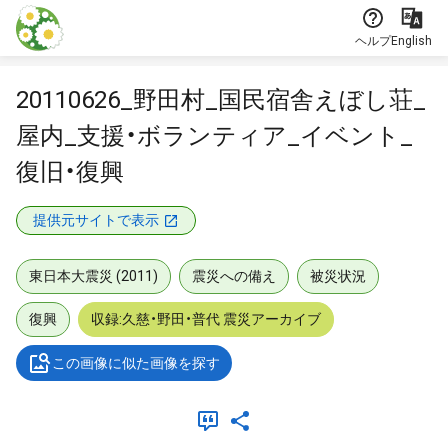
本文に飛ぶ
ヘルプ
English
20110626_野田村_国民宿舎えぼし荘_
屋内_支援・ボランティア_イベント_
復旧・復興
提供元サイトで表示
東日本大震災 (2011)
震災への備え
被災状況
復興
収録:久慈・野田・普代 震災アーカイブ
この画像に似た画像を探す