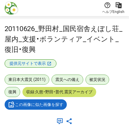
本文に飛ぶ
ヘルプ
English
20110626_野田村_国民宿舎えぼし荘_
屋内_支援・ボランティア_イベント_
復旧・復興
提供元サイトで表示
東日本大震災 (2011)
震災への備え
被災状況
復興
収録:久慈・野田・普代 震災アーカイブ
この画像に似た画像を探す