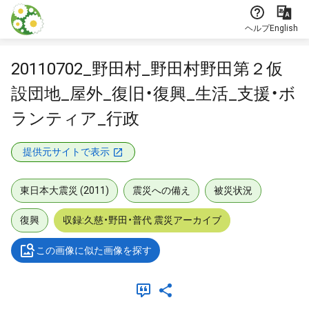
本文に飛ぶ
ヘルプ
English
20110702_野田村_野田村野田第２仮
設団地_屋外_復旧・復興_生活_支援・ボ
ランティア_行政
提供元サイトで表示
東日本大震災 (2011)
震災への備え
被災状況
復興
収録:久慈・野田・普代 震災アーカイブ
この画像に似た画像を探す