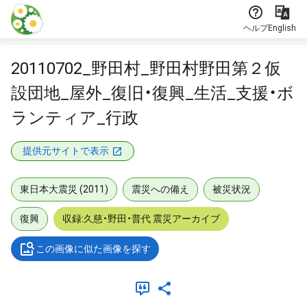
本文に飛ぶ
ヘルプ
English
20110702_野田村_野田村野田第２仮
設団地_屋外_復旧・復興_生活_支援・ボ
ランティア_行政
提供元サイトで表示
東日本大震災 (2011)
震災への備え
被災状況
復興
収録:久慈・野田・普代 震災アーカイブ
この画像に似た画像を探す