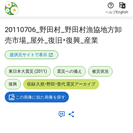
本文に飛ぶ
ヘルプ
English
20110706_野田村_野田村漁協地方卸
売市場_屋外_復旧・復興_産業
提供元サイトで表示
東日本大震災 (2011)
震災への備え
被災状況
復興
収録:久慈・野田・普代 震災アーカイブ
この画像に似た画像を探す