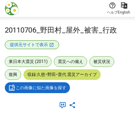
本文に飛ぶ
ヘルプ
English
20110706_野田村_屋外_被害_行政
提供元サイトで表示
東日本大震災 (2011)
震災への備え
被災状況
復興
収録:久慈・野田・普代 震災アーカイブ
この画像に似た画像を探す
メタデータ